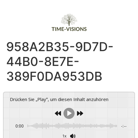
958A2B35-9D7D-
44B0-8E7E-
389F0DA953DB
Drücken Sie „Play“, um diesen Inhalt anzuhören
0:00
-:--
1x