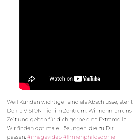
Weil Kunden wichtiger sind als Abschlüsse, steht
Deine VISION hier im Zentrum. Wir nehmen uns
Zeit und gehen für dich gerne eine Extrameile.
Wir finden optimale Lösungen, die zu Dir
passen.
#imagevideo
#firmenphilosophie