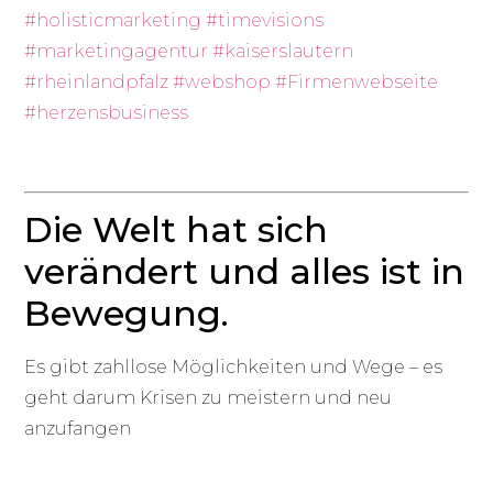
#holisticmarketing
#timevisions
#marketingagentur
#kaiserslautern
#rheinlandpfalz
#webshop
#Firmenwebseite
#herzensbusiness
Die Welt hat sich
verändert und alles ist in
Bewegung.
Es gibt zahllose Möglichkeiten und Wege – es
geht darum Krisen zu meistern und neu
anzufangen